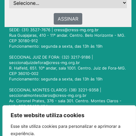
ASSINAR
SEDE: (31) 3527-7676 |
cress@cress-mg.org.br
Rua Guajajaras, 410 - 11º andar. Centro. Belo Horizonte - MG.
CEP 30180-912
Funcionamento: segunda a sexta, das 13h às 19h
SECCIONAL JUIZ DE FORA: (32) 3217-9186 |
seccionaljuizdefora@cress-mg.org.br
R. Halfeld, 651. 10º andar, sala 1001. Centro. Juiz de Fora-MG.
CEP 36010-002
Funcionamento: segunda a sexta, das 13h às 19h
SECCIONAL MONTES CLAROS: (38) 3221-9358 |
seccionalmontesclaros@cress-mg.org.br
Av. Coronel Prates, 376 - sala 301. Centro. Montes Claros -
MG. CEP 39400-104
Funcionamento: segunda a sexta, das 13h às 19h
Este website utiliza cookies
SECCIONAL UBERLÂNDIA: (34) 3236-3024 |
Esse site utiliza cookies para personalizar e aprimorar a
seccionaluberlandia@cress-mg.org.br
experiência.
Av. Afonso Pena, 547 - sala 101. Uberlândia - MG. CEP