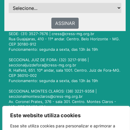
ASSINAR
SEDE: (31) 3527-7676 |
cress@cress-mg.org.br
Rua Guajajaras, 410 - 11º andar. Centro. Belo Horizonte - MG.
CEP 30180-912
Funcionamento: segunda a sexta, das 13h às 19h
SECCIONAL JUIZ DE FORA: (32) 3217-9186 |
seccionaljuizdefora@cress-mg.org.br
R. Halfeld, 651. 10º andar, sala 1001. Centro. Juiz de Fora-MG.
CEP 36010-002
Funcionamento: segunda a sexta, das 13h às 19h
SECCIONAL MONTES CLAROS: (38) 3221-9358 |
seccionalmontesclaros@cress-mg.org.br
Av. Coronel Prates, 376 - sala 301. Centro. Montes Claros -
MG. CEP 39400-104
Funcionamento: segunda a sexta, das 13h às 19h
Este website utiliza cookies
SECCIONAL UBERLÂNDIA: (34) 3236-3024 |
Esse site utiliza cookies para personalizar e aprimorar a
seccionaluberlandia@cress-mg.org.br