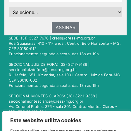
ASSINAR
SEDE: (31) 3527-7676 |
cress@cress-mg.org.br
Rua Guajajaras, 410 - 11º andar. Centro. Belo Horizonte - MG.
CEP 30180-912
Funcionamento: segunda a sexta, das 13h às 19h
SECCIONAL JUIZ DE FORA: (32) 3217-9186 |
seccionaljuizdefora@cress-mg.org.br
R. Halfeld, 651. 10º andar, sala 1001. Centro. Juiz de Fora-MG.
CEP 36010-002
Funcionamento: segunda a sexta, das 13h às 19h
SECCIONAL MONTES CLAROS: (38) 3221-9358 |
seccionalmontesclaros@cress-mg.org.br
Av. Coronel Prates, 376 - sala 301. Centro. Montes Claros -
MG. CEP 39400-104
Funcionamento: segunda a sexta, das 13h às 19h
Este website utiliza cookies
SECCIONAL UBERLÂNDIA: (34) 3236-3024 |
Esse site utiliza cookies para personalizar e aprimorar a