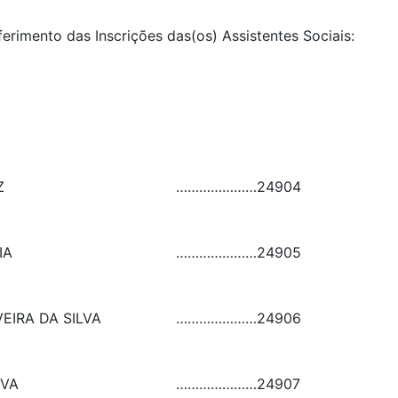
ferimento das Inscrições das(os) Assistentes Sociais:
Z
…………………
24904
IA
…………………
24905
VEIRA DA SILVA
…………………
24906
IVA
…………………
24907