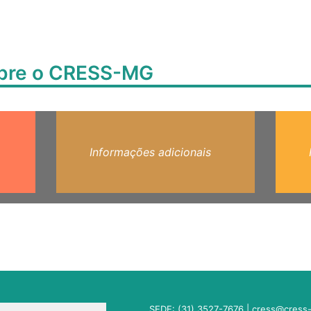
obre o CRESS-MG
Informações adicionais
SEDE: (31) 3527-7676 |
cress@cress-