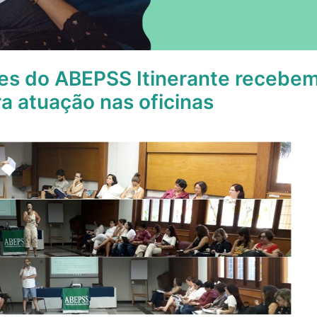
/es do ABEPSS Itinerante recebe
ra atuação nas oficinas