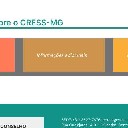
obre o CRESS-MG
Informações adicionais
SEDE: (31) 3527-7676 |
cress@cress-
Rua Guajajaras, 410 - 11º andar. Cen
O CONSELHO