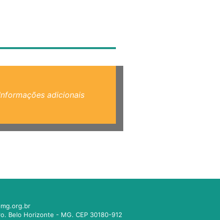
Informações adicionais
mg.org.br
tro. Belo Horizonte - MG. CEP 30180-912