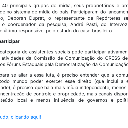
 40 principais grupos de mídia, seus proprietários e pro
dade no sistema de mídia do país. Participaram do lançamen
ão, Deborah Duprat, o representante da Repórteres sem
o coordenador da pesquisa, André Pasti, do Intervoze
 último responsável pelo estudo do caso brasileiro.
articipar
categoria de assistentes sociais pode participar ativame
as atividades da Comissão de Comunicação do CRESS de 
dos Fóruns Estaduais pela Democratização da Comunicação
ara se aliar a essa luta, é preciso entender que a com
todo mundo poder exercer esse direito (que inclui a 
ade), é preciso que haja mais mídia independente, menos 
ncentração de controle e propriedade, mais canais dispon
teúdo local e menos influência de governos e polí
udo, clicando aqui!