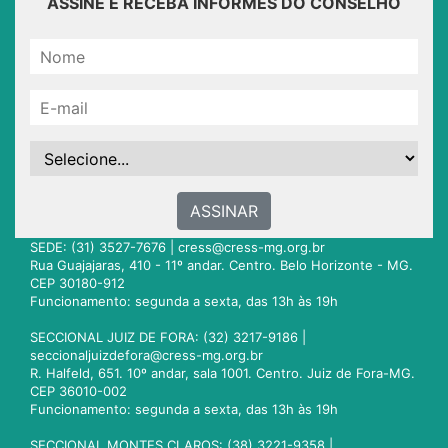
ASSINE E RECEBA INFORMES DO CONSELHO
ASSINAR
SEDE: (31) 3527-7676 |
cress@cress-mg.org.br
Rua Guajajaras, 410 - 11º andar. Centro. Belo Horizonte - MG.
CEP 30180-912
Funcionamento: segunda a sexta, das 13h às 19h
SECCIONAL JUIZ DE FORA: (32) 3217-9186 |
seccionaljuizdefora@cress-mg.org.br
R. Halfeld, 651. 10º andar, sala 1001. Centro. Juiz de Fora-MG.
CEP 36010-002
Funcionamento: segunda a sexta, das 13h às 19h
SECCIONAL MONTES CLAROS: (38) 3221-9358 |