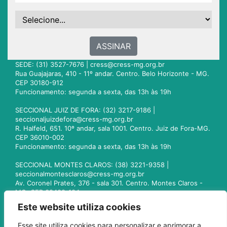
ASSINAR
SEDE: (31) 3527-7676 |
cress@cress-mg.org.br
Rua Guajajaras, 410 - 11º andar. Centro. Belo Horizonte - MG.
CEP 30180-912
Funcionamento: segunda a sexta, das 13h às 19h
SECCIONAL JUIZ DE FORA: (32) 3217-9186 |
seccionaljuizdefora@cress-mg.org.br
R. Halfeld, 651. 10º andar, sala 1001. Centro. Juiz de Fora-MG.
CEP 36010-002
Funcionamento: segunda a sexta, das 13h às 19h
SECCIONAL MONTES CLAROS: (38) 3221-9358 |
seccionalmontesclaros@cress-mg.org.br
Av. Coronel Prates, 376 - sala 301. Centro. Montes Claros -
MG. CEP 39400-104
Funcionamento: segunda a sexta, das 13h às 19h
Este website utiliza cookies
SECCIONAL UBERLÂNDIA: (34) 3236-3024 |
Esse site utiliza cookies para personalizar e aprimorar a