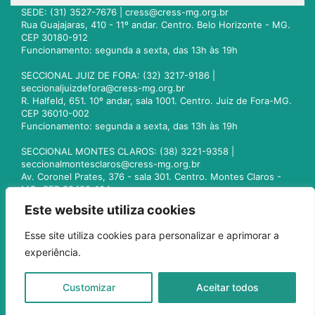
SEDE: (31) 3527-7676 |
cress@cress-mg.org.br
Rua Guajajaras, 410 - 11º andar. Centro. Belo Horizonte - MG.
CEP 30180-912
Funcionamento: segunda a sexta, das 13h às 19h
SECCIONAL JUIZ DE FORA: (32) 3217-9186 |
seccionaljuizdefora@cress-mg.org.br
R. Halfeld, 651. 10º andar, sala 1001. Centro. Juiz de Fora-MG.
CEP 36010-002
Funcionamento: segunda a sexta, das 13h às 19h
SECCIONAL MONTES CLAROS: (38) 3221-9358 |
seccionalmontesclaros@cress-mg.org.br
Av. Coronel Prates, 376 - sala 301. Centro. Montes Claros -
MG. CEP 39400-104
Funcionamento: segunda a sexta, das 13h às 19h
Este website utiliza cookies
SECCIONAL UBERLÂNDIA: (34) 3236-3024 |
Esse site utiliza cookies para personalizar e aprimorar a
seccionaluberlandia@cress-mg.org.br
experiência.
Av. Afonso Pena, 547 - sala 101. Uberlândia - MG. CEP
38400-128
Funcionamento: segunda a sexta, das 13h às 19h
Customizar
Aceitar todos