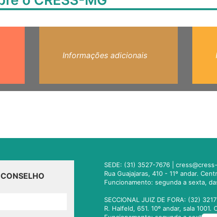
obre o CRESS-MG
Informações adicionais
SEDE: (31) 3527-7676 |
cress@cress-
Rua Guajajaras, 410 - 11º andar. Cen
O CONSELHO
Funcionamento: segunda a sexta, da
SECCIONAL JUIZ DE FORA: (32) 3217
R. Halfeld, 651. 10º andar, sala 100