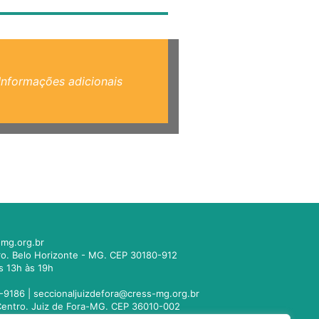
Informações adicionais
mg.org.br
tro. Belo Horizonte - MG. CEP 30180-912
s 13h às 19h
-9186 |
seccionaljuizdefora@cress-mg.org.br
1. Centro. Juiz de Fora-MG. CEP 36010-002