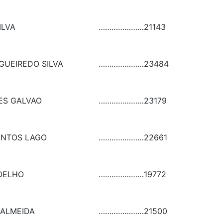
ILVA
…………………
21143
GUEIREDO SILVA
…………………
23484
ES GALVAO
…………………
23179
ANTOS LAGO
…………………
22661
OELHO
…………………
19772
 ALMEIDA
…………………
21500