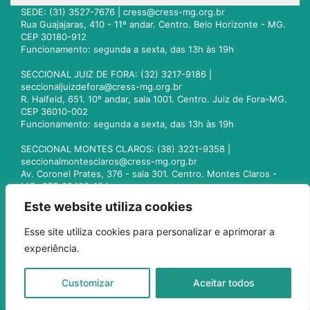
SEDE: (31) 3527-7676 |
cress@cress-mg.org.br
Rua Guajajaras, 410 - 11º andar. Centro. Belo Horizonte - MG.
CEP 30180-912
Funcionamento: segunda a sexta, das 13h às 19h
SECCIONAL JUIZ DE FORA: (32) 3217-9186 |
seccionaljuizdefora@cress-mg.org.br
R. Halfeld, 651. 10º andar, sala 1001. Centro. Juiz de Fora-MG.
CEP 36010-002
Funcionamento: segunda a sexta, das 13h às 19h
SECCIONAL MONTES CLAROS: (38) 3221-9358 |
seccionalmontesclaros@cress-mg.org.br
Av. Coronel Prates, 376 - sala 301. Centro. Montes Claros -
MG. CEP 39400-104
Funcionamento: segunda a sexta, das 13h às 19h
Este website utiliza cookies
SECCIONAL UBERLÂNDIA: (34) 3236-3024 |
Esse site utiliza cookies para personalizar e aprimorar a
seccionaluberlandia@cress-mg.org.br
experiência.
Av. Afonso Pena, 547 - sala 101. Uberlândia - MG. CEP
38400-128
Funcionamento: segunda a sexta, das 13h às 19h
Customizar
Aceitar todos