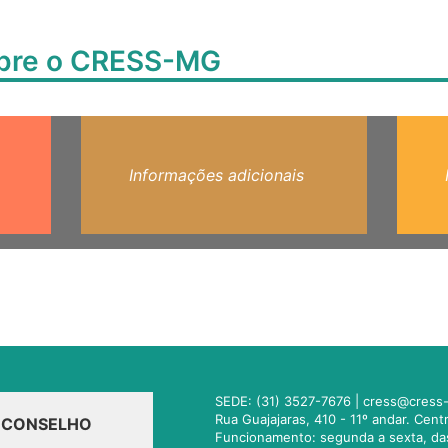
obre o CRESS-MG
Informações adicionais
SEDE: (31) 3527-7676 |
cress@cress-
Rua Guajajaras, 410 - 11º andar. Cen
O CONSELHO
Funcionamento: segunda a sexta, da