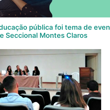
ducação pública foi tema de eve
e Seccional Montes Claros