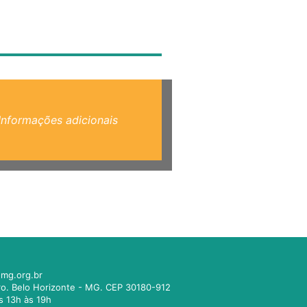
Informações adicionais
mg.org.br
tro. Belo Horizonte - MG. CEP 30180-912
s 13h às 19h