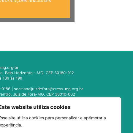
Informações adicionais
mg.org.br
tro. Belo Horizonte - MG. CEP 30180-912
s 13h às 19h
-9186 |
seccionaljuizdefora@cress-mg.org.br
1. Centro. Juiz de Fora-MG. CEP 36010-002
s 13h às 19h
Este website utiliza cookies
221-9358 |
seccionalmontesclaros@cress-
Esse site utiliza cookies para personalizar e aprimorar a
 Centro. Montes Claros - MG. CEP 39400-104
experiência.
s 13h às 19h