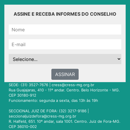
ASSINE E RECEBA INFORMES DO CONSELHO
ASSINAR
SEDE: (31) 3527-7676 |
cress@cress-mg.org.br
Rua Guajajaras, 410 - 11º andar. Centro. Belo Horizonte - MG.
CEP 30180-912
Funcionamento: segunda a sexta, das 13h às 19h
SECCIONAL JUIZ DE FORA: (32) 3217-9186 |
seccionaljuizdefora@cress-mg.org.br
R. Halfeld, 651. 10º andar, sala 1001. Centro. Juiz de Fora-MG.
CEP 36010-002