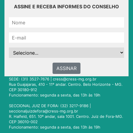
ASSINE E RECEBA INFORMES DO CONSELHO
ASSINAR
SEDE: (31) 3527-7676 |
cress@cress-mg.org.br
Rua Guajajaras, 410 - 11º andar. Centro. Belo Horizonte - MG.
CEP 30180-912
Funcionamento: segunda a sexta, das 13h às 19h
SECCIONAL JUIZ DE FORA: (32) 3217-9186 |
seccionaljuizdefora@cress-mg.org.br
R. Halfeld, 651. 10º andar, sala 1001. Centro. Juiz de Fora-MG.
CEP 36010-002
Funcionamento: segunda a sexta, das 13h às 19h