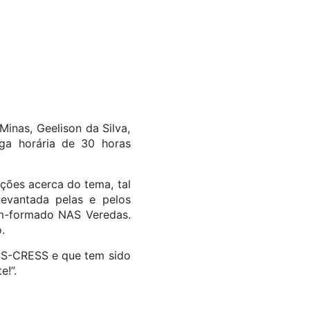
inas, Geelison da Silva,
rga horária de 30 horas
ções acerca do tema, tal
evantada pelas e pelos
ém-formado NAS Veredas.
.
SS-CRESS e que tem sido
e!”.