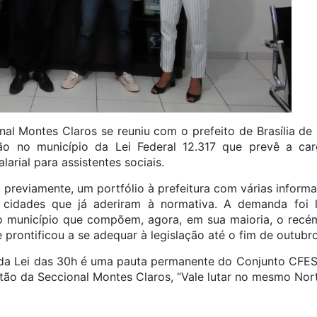
al Montes Claros se reuniu com o prefeito de Brasília de M
ção no município da Lei Federal 12.317 que prevê a ca
arial para assistentes sociais.
 previamente, um portfólio à prefeitura com várias informa
cidades que já aderiram à normativa. A demanda foi l
 do município que compõem, agora, em sua maioria, o rec
e prontificou a se adequar à legislação até o fim de outubro
o da Lei das 30h é uma pauta permanente do Conjunto CFE
tão da Seccional Montes Claros, “Vale lutar no mesmo Nort