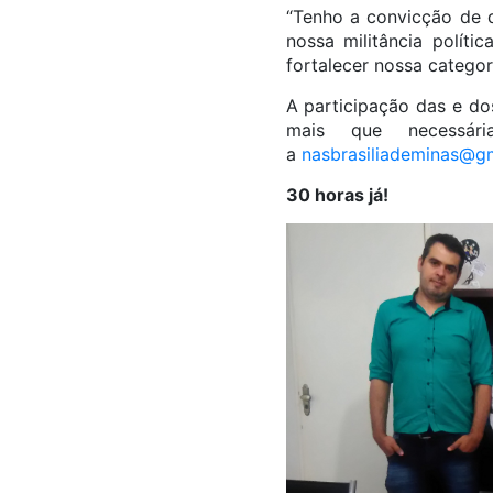
“Tenho a convicção de q
nossa militância políti
fortalecer nossa categori
A participação das e do
mais que necessár
a
nasbrasiliademinas@g
30 horas já!