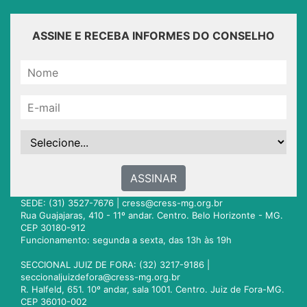
ASSINE E RECEBA INFORMES DO CONSELHO
ASSINAR
SEDE: (31) 3527-7676 |
cress@cress-mg.org.br
Rua Guajajaras, 410 - 11º andar. Centro. Belo Horizonte - MG.
CEP 30180-912
Funcionamento: segunda a sexta, das 13h às 19h
SECCIONAL JUIZ DE FORA: (32) 3217-9186 |
seccionaljuizdefora@cress-mg.org.br
R. Halfeld, 651. 10º andar, sala 1001. Centro. Juiz de Fora-MG.
CEP 36010-002