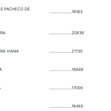
S PACHECO DE
…………………
19183
IRA
…………………
20836
IRA VIANA
…………………
21130
A
…………………
16849
A
…………………
17000
A
…………………
16465