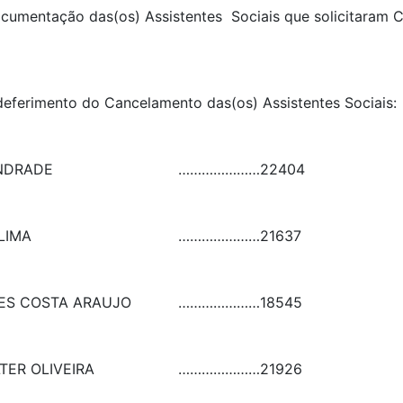
 documentação das(os) Assistentes Sociais que solicitaram
 deferimento do Cancelamento das(os) Assistentes Sociai
NDRADE
…………………
22404
LIMA
…………………
21637
ES COSTA ARAUJO
…………………
18545
TER OLIVEIRA
…………………
21926