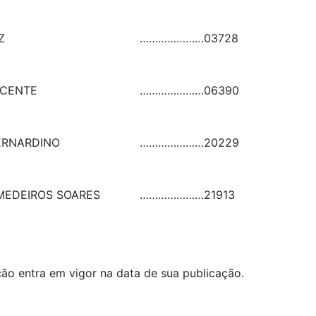
Z
…………………
03728
ICENTE
…………………
06390
ERNARDINO
…………………
20229
MEDEIROS SOARES
…………………
21913
lução entra em vigor na data de sua publicação.