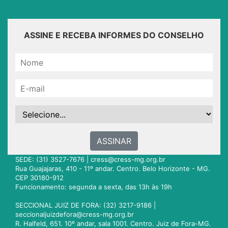
ASSINE E RECEBA INFORMES DO CONSELHO
ASSINAR
SEDE: (31) 3527-7676 |
cress@cress-mg.org.br
Rua Guajajaras, 410 - 11º andar. Centro. Belo Horizonte - MG.
CEP 30180-912
Funcionamento: segunda a sexta, das 13h às 19h
SECCIONAL JUIZ DE FORA: (32) 3217-9186 |
seccionaljuizdefora@cress-mg.org.br
R. Halfeld, 651. 10º andar, sala 1001. Centro. Juiz de Fora-MG.