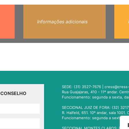
Informações adicionais
SEDE: (31) 3527-7676 |
cress@cress-
Rua Guajajaras, 410 - 11º andar. Cen
O CONSELHO
Funcionamento: segunda a sexta, da
SECCIONAL JUIZ DE FORA: (32) 3217
R. Halfeld, 651. 10º andar, sala 100
Funcionamento: segunda a sexta, da
SECCIONAL MONTES CLAROS: (38) 3