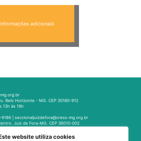
Informações adicionais
mg.org.br
tro. Belo Horizonte - MG. CEP 30180-912
s 13h às 19h
-9186 |
seccionaljuizdefora@cress-mg.org.br
1. Centro. Juiz de Fora-MG. CEP 36010-002
s 13h às 19h
Este website utiliza cookies
221-9358 |
seccionalmontesclaros@cress-