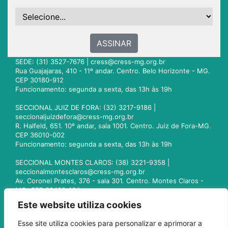
ASSINAR
SEDE: (31) 3527-7676 |
cress@cress-mg.org.br
Rua Guajajaras, 410 - 11º andar. Centro. Belo Horizonte - MG.
CEP 30180-912
Funcionamento: segunda a sexta, das 13h às 19h
SECCIONAL JUIZ DE FORA: (32) 3217-9186 |
seccionaljuizdefora@cress-mg.org.br
R. Halfeld, 651. 10º andar, sala 1001. Centro. Juiz de Fora-MG.
CEP 36010-002
Funcionamento: segunda a sexta, das 13h às 19h
SECCIONAL MONTES CLAROS: (38) 3221-9358 |
seccionalmontesclaros@cress-mg.org.br
Av. Coronel Prates, 376 - sala 301. Centro. Montes Claros -
MG. CEP 39400-104
Funcionamento: segunda a sexta, das 13h às 19h
Este website utiliza cookies
SECCIONAL UBERLÂNDIA: (34) 3236-3024 |
Esse site utiliza cookies para personalizar e aprimorar a
seccionaluberlandia@cress-mg.org.br