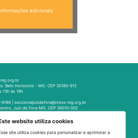
Informações adicionais
mg.org.br
tro. Belo Horizonte - MG. CEP 30180-912
s 13h às 19h
-9186 |
seccionaljuizdefora@cress-mg.org.br
1. Centro. Juiz de Fora-MG. CEP 36010-002
s 13h às 19h
Este website utiliza cookies
221-9358 |
seccionalmontesclaros@cress-
Esse site utiliza cookies para personalizar e aprimorar a
 Centro. Montes Claros - MG. CEP 39400-104