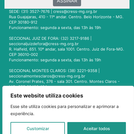
ASSINAR
SEDE: (31) 3527-7676 |
cress@cress-mg.org.br
Rua Guajajaras, 410 - 11º andar. Centro. Belo Horizonte - MG.
CEP 30180-912
Funcionamento: segunda a sexta, das 13h às 19h
SECCIONAL JUIZ DE FORA: (32) 3217-9186 |
seccionaljuizdefora@cress-mg.org.br
R. Halfeld, 651. 10º andar, sala 1001. Centro. Juiz de Fora-MG.
CEP 36010-002
Funcionamento: segunda a sexta, das 13h às 19h
SECCIONAL MONTES CLAROS: (38) 3221-9358 |
seccionalmontesclaros@cress-mg.org.br
Av. Coronel Prates, 376 - sala 301. Centro. Montes Claros -
MG. CEP 39400-104
Funcionamento: segunda a sexta, das 13h às 19h
Este website utiliza cookies
SECCIONAL UBERLÂNDIA: (34) 3236-3024 |
Esse site utiliza cookies para personalizar e aprimorar a
seccionaluberlandia@cress-mg.org.br
experiência.
Av. Afonso Pena, 547 - sala 101. Uberlândia - MG. CEP
38400-128
Funcionamento: segunda a sexta, das 13h às 19h
Customizar
Aceitar todos