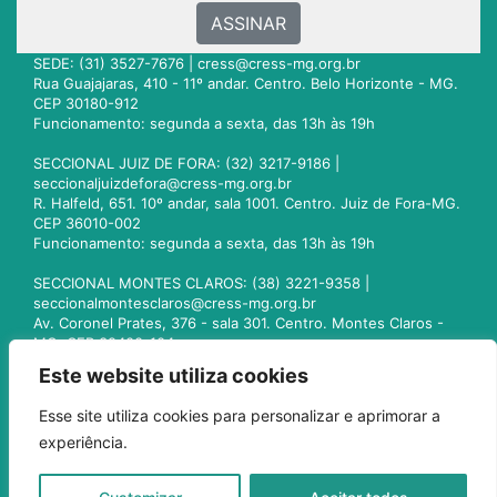
ASSINAR
SEDE: (31) 3527-7676 |
cress@cress-mg.org.br
Rua Guajajaras, 410 - 11º andar. Centro. Belo Horizonte - MG.
CEP 30180-912
Funcionamento: segunda a sexta, das 13h às 19h
SECCIONAL JUIZ DE FORA: (32) 3217-9186 |
seccionaljuizdefora@cress-mg.org.br
R. Halfeld, 651. 10º andar, sala 1001. Centro. Juiz de Fora-MG.
CEP 36010-002
Funcionamento: segunda a sexta, das 13h às 19h
SECCIONAL MONTES CLAROS: (38) 3221-9358 |
seccionalmontesclaros@cress-mg.org.br
Av. Coronel Prates, 376 - sala 301. Centro. Montes Claros -
MG. CEP 39400-104
Funcionamento: segunda a sexta, das 13h às 19h
Este website utiliza cookies
SECCIONAL UBERLÂNDIA: (34) 3236-3024 |
Esse site utiliza cookies para personalizar e aprimorar a
seccionaluberlandia@cress-mg.org.br
experiência.
Av. Afonso Pena, 547 - sala 101. Uberlândia - MG. CEP
38400-128
Funcionamento: segunda a sexta, das 13h às 19h