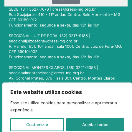
SEDE: (31) 3527-7676 |
cress@cress-mg.org.br
Rua Guajajaras, 410 - 11º andar. Centro. Belo Horizonte - MG.
CEP 30180-912
Funcionamento: segunda a sexta, das 13h às 19h
SECCIONAL JUIZ DE FORA: (32) 3217-9186 |
seccionaljuizdefora@cress-mg.org.br
R. Halfeld, 651. 10º andar, sala 1001. Centro. Juiz de Fora-MG.
CEP 36010-002
Funcionamento: segunda a sexta, das 13h às 19h
SECCIONAL MONTES CLAROS: (38) 3221-9358 |
seccionalmontesclaros@cress-mg.org.br
Av. Coronel Prates, 376 - sala 301. Centro. Montes Claros -
MG. CEP 39400-104
Funcionamento: segunda a sexta, das 13h às 19h
Este website utiliza cookies
SECCIONAL UBERLÂNDIA: (34) 3236-3024 |
Esse site utiliza cookies para personalizar e aprimorar a
seccionaluberlandia@cress-mg.org.br
experiência.
Av. Afonso Pena, 547 - sala 101. Uberlândia - MG. CEP
38400-128
Funcionamento: segunda a sexta, das 13h às 19h
Customizar
Aceitar todos