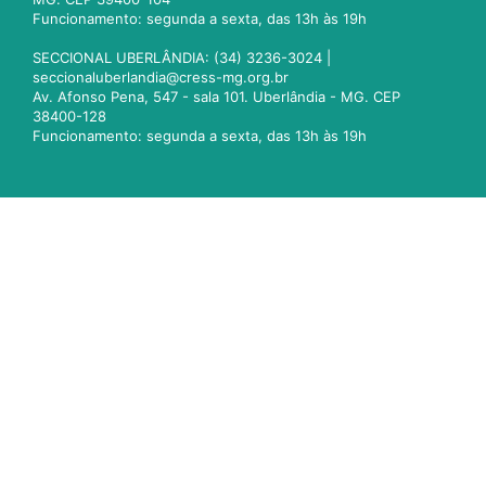
Funcionamento: segunda a sexta, das 13h às 19h
SECCIONAL UBERLÂNDIA: (34) 3236-3024 |
seccionaluberlandia@cress-mg.org.br
Av. Afonso Pena, 547 - sala 101. Uberlândia - MG. CEP
38400-128
Funcionamento: segunda a sexta, das 13h às 19h