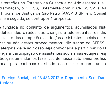
e alterações no Estatuto da Criança e do Adolescente (Lei
tramitação, o CFESS, juntamente com o CRESS-SP, a As
 Tribunal de Justiça de São Paulo (AASPTJ-SP) e o Consel
e, em seguida, se contrapor à proposta.
ve fundada no conjunto de argumentos, acumulados hist
efesa dos direitos das crianças e adolescentes, da dis
liciais e das competências dos/as assistentes sociais em 
ipar ou não destes procedimentos”, diz trecho do CFESS
ategoria deve agir caso seja convocada a participar do D
riga a participação de assistentes sociais nas equipes res
tido, recomendamos fazer uso de nossa autonomia profission
ional) para continuar resistindo a assumir esta como uma 
 Serviço Social, Lei 13.431/2017 e Depoimento Sem Dano
fissional