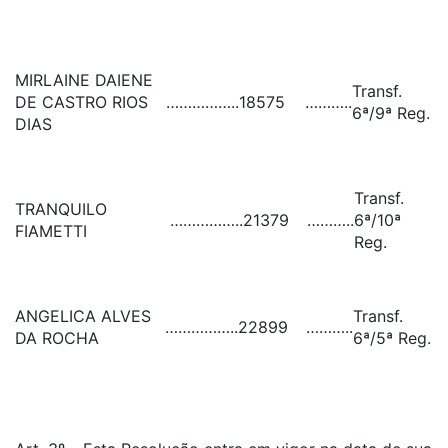
MIRLAINE DAIENE
Transf.
DE CASTRO RIOS
……………..
18575
………..
6ª/9ª Reg.
DIAS
Transf.
TRANQUILO
……………..
21379
………..
6ª/10ª
FIAMETTI
Reg.
ANGELICA ALVES
Transf.
……………..
22899
………..
DA ROCHA
6ª/5ª Reg.