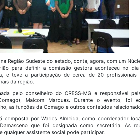
 na Região Sudeste do estado, conta, agora, com um Núcle
nião para definir a comissão gestora aconteceu no dia
ga, e teve a participação de cerca de 20 profissionai
ais da região.
enada pelo conselheiro do CRESS-MG e responsável pe
Comago), Maicom Marques. Durante o evento, foi ex
lho, as funções da Comago e outros conteúdos relacionado
rá composta por Warles Almeida, como coordenador loca
Damasceno que foi designada como secretária. As re
 qualquer assistente social pode participar.