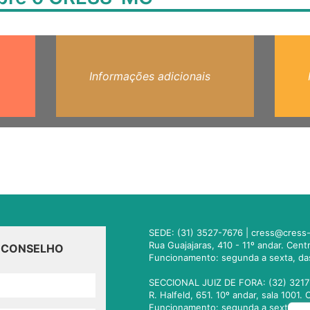
Informações adicionais
SEDE: (31) 3527-7676 |
cress@cress-
Rua Guajajaras, 410 - 11º andar. Cen
O CONSELHO
Funcionamento: segunda a sexta, da
SECCIONAL JUIZ DE FORA: (32) 3217
R. Halfeld, 651. 10º andar, sala 100
Funcionamento: segunda a sexta, da