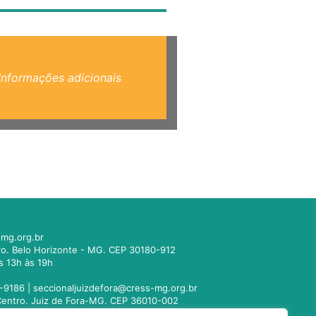
Informações adicionais
mg.org.br
tro. Belo Horizonte - MG. CEP 30180-912
s 13h às 19h
-9186 |
seccionaljuizdefora@cress-mg.org.br
1. Centro. Juiz de Fora-MG. CEP 36010-002
s 13h às 19h