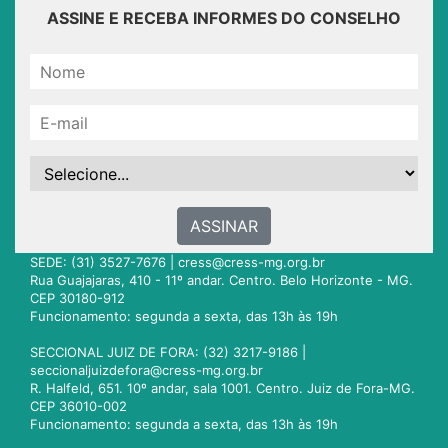
ASSINE E RECEBA INFORMES DO CONSELHO
ASSINAR
SEDE: (31) 3527-7676 |
cress@cress-mg.org.br
Rua Guajajaras, 410 - 11º andar. Centro. Belo Horizonte - MG.
CEP 30180-912
Funcionamento: segunda a sexta, das 13h às 19h
SECCIONAL JUIZ DE FORA: (32) 3217-9186 |
seccionaljuizdefora@cress-mg.org.br
R. Halfeld, 651. 10º andar, sala 1001. Centro. Juiz de Fora-MG.
CEP 36010-002
Funcionamento: segunda a sexta, das 13h às 19h