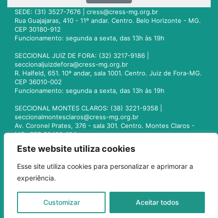
SEDE: (31) 3527-7676 |
cress@cress-mg.org.br
Rua Guajajaras, 410 - 11º andar. Centro. Belo Horizonte - MG.
CEP 30180-912
Funcionamento: segunda a sexta, das 13h às 19h
SECCIONAL JUIZ DE FORA: (32) 3217-9186 |
seccionaljuizdefora@cress-mg.org.br
R. Halfeld, 651. 10º andar, sala 1001. Centro. Juiz de Fora-MG.
CEP 36010-002
Funcionamento: segunda a sexta, das 13h às 19h
SECCIONAL MONTES CLAROS: (38) 3221-9358 |
seccionalmontesclaros@cress-mg.org.br
Av. Coronel Prates, 376 - sala 301. Centro. Montes Claros -
MG. CEP 39400-104
Funcionamento: segunda a sexta, das 13h às 19h
Este website utiliza cookies
SECCIONAL UBERLÂNDIA: (34) 3236-3024 |
Esse site utiliza cookies para personalizar e aprimorar a
seccionaluberlandia@cress-mg.org.br
experiência.
Av. Afonso Pena, 547 - sala 101. Uberlândia - MG. CEP
38400-128
Funcionamento: segunda a sexta, das 13h às 19h
Customizar
Aceitar todos