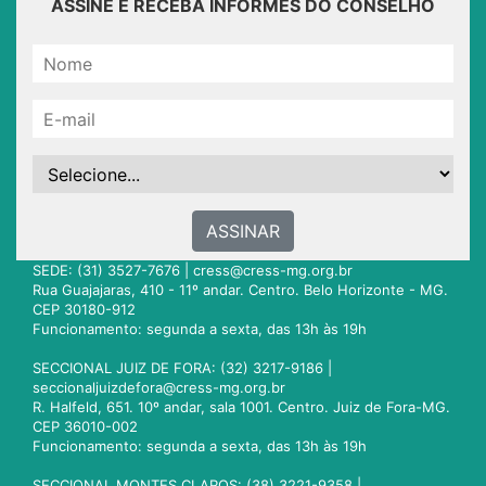
ASSINE E RECEBA INFORMES DO CONSELHO
ASSINAR
SEDE: (31) 3527-7676 |
cress@cress-mg.org.br
Rua Guajajaras, 410 - 11º andar. Centro. Belo Horizonte - MG.
CEP 30180-912
Funcionamento: segunda a sexta, das 13h às 19h
SECCIONAL JUIZ DE FORA: (32) 3217-9186 |
seccionaljuizdefora@cress-mg.org.br
R. Halfeld, 651. 10º andar, sala 1001. Centro. Juiz de Fora-MG.
CEP 36010-002
Funcionamento: segunda a sexta, das 13h às 19h
SECCIONAL MONTES CLAROS: (38) 3221-9358 |