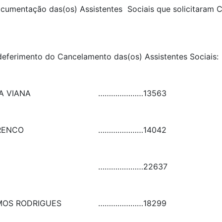
 documentação das(os) Assistentes Sociais que solicitaram
 deferimento do Cancelamento das(os) Assistentes Sociai
A VIANA
…………………
13563
RENCO
…………………
14042
…………………
22637
AMOS RODRIGUES
…………………
18299