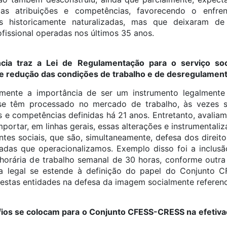
s atribuições e competências, favorecendo o enfrent
nais historicamente naturalizadas, mas que deixaram d
fissional operadas nos últimos 35 anos.
cia traz a Lei de Regulamentação para o serviço so
de redução das condições de trabalho e de desregulamen
mente a importância de ser um instrumento legalmente
se têm processado no mercado de trabalho, às vezes se 
es e competências definidas há 21 anos. Entretanto, avalia
ortar, em linhas gerais, essas alterações e instrumentali
ntes sociais, que são, simultaneamente, defesa dos direit
ivadas que operacionalizamos. Exemplo disso foi a inclusã
horária de trabalho semanal de 30 horas, conforme outra 
ça legal se estende à definição do papel do Conjunto 
destas entidades na defesa da imagem socialmente referenc
fios se colocam para o Conjunto CFESS-CRESS na efetiva