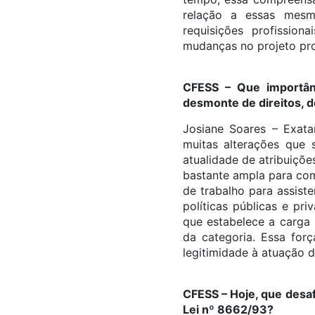
relação a essas mesma
requisições profissio
mudanças no projeto pro
CFESS – Que importân
desmonte de direitos, 
Josiane Soares – Exata
muitas alterações que 
atualidade de atribuiçõ
bastante ampla para comp
de trabalho para assiste
políticas públicas e pr
que estabelece a carga 
da categoria. Essa for
legitimidade à atuação 
CFESS – Hoje, que desa
Lei nº 8662/93?