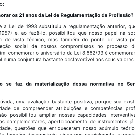
o:
rar os 21 anos da Lei de Regulamentação da Profissão?
e a Lei de 1993 substituiu a regulamentação anterior, q
1957) e, ao fazê-lo, possibilitou que nosso papel na s
 de vista técnico, mas também do ponto de vista po
ireção social de nossos compromissos no processo d
ssim, comemorar o aniversário da Lei 8.662/93 é comemor
al numa conjuntura bastante desfavorável aos seus valores e
o se faz da materialização dessa normativa no Ser
vida, uma avaliação bastante positiva, porque sua exis
dade de compreender atribuições e competências profis
são possibilitou ampliar nossas capacidades interventiv
as complementares, aperfeiçoamento de instrumentos já
aridade, questões que enriqueceram nosso acúmulo teór
o também desconstruiu, ainda que parcialmente, expect