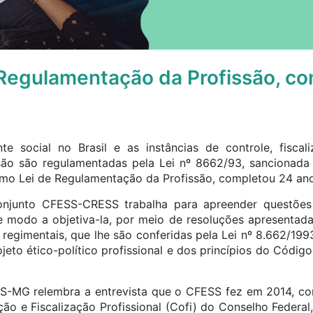
 Regulamentação da Profissão, c
te social no Brasil e as instâncias de controle, fiscal
são são regulamentadas pela Lei nº 8662/93, sancionada
como Lei de Regulamentação da Profissão, completou 24 ano
 Conjunto CFESS-CRESS trabalha para apreender questõe
 de modo a objetiva-la, por meio de resoluções apresenta
e regimentais, que lhe são conferidas pela Lei nº 8.662/19
jeto ético-político profissional e dos princípios do Código
SS-MG relembra a entrevista que o CFESS fez em 2014, c
ão e Fiscalização Profissional (Cofi) do Conselho Federal,