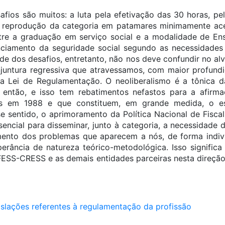
afios são muitos: a luta pela efetivação das 30 horas, p
e a reprodução da categoria em patamares minimamente ac
tre a graduação em serviço social e a modalidade de Ens
anciamento da seguridade social segundo as necessidades 
ade dos desafios, entretanto, não nos deve confundir no a
juntura regressiva que atravessamos, com maior profun
a Lei de Regulamentação. O neoliberalismo é a tônica d
 então, e isso tem rebatimentos nefastos para a afirma
s em 1988 e que constituem, em grande medida, o es
sse sentido, o aprimoramento da Política Nacional de Fisc
ncial para disseminar, junto à categoria, a necessidade d
mento dos problemas que aparecem a nós, de forma indiv
perância de natureza teórico-metodológica. Isso significa
FESS-CRESS e as demais entidades parceiras nesta direção,
gislações referentes à regulamentação da profissão