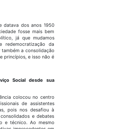
ue datava dos anos 1950
ociedade fosse mais bem
lítico, já que mudamos
e redemocratização da
ar também a consolidação
 princípios, e isso não é
viço Social desde sua
tência colocou no centro
sionais de assistentes
as, pois nos desafiou à
 consolidados e debates
ico e técnico. Ao mesmo
ativas improcedentes em