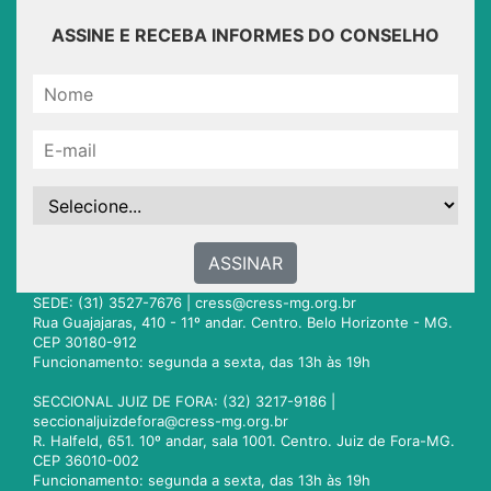
ASSINE E RECEBA INFORMES DO CONSELHO
ASSINAR
SEDE: (31) 3527-7676 |
cress@cress-mg.org.br
Rua Guajajaras, 410 - 11º andar. Centro. Belo Horizonte - MG.
CEP 30180-912
Funcionamento: segunda a sexta, das 13h às 19h
SECCIONAL JUIZ DE FORA: (32) 3217-9186 |
seccionaljuizdefora@cress-mg.org.br
R. Halfeld, 651. 10º andar, sala 1001. Centro. Juiz de Fora-MG.
CEP 36010-002
Funcionamento: segunda a sexta, das 13h às 19h