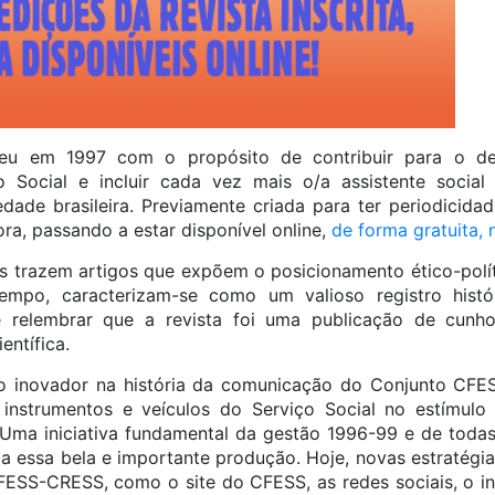
sceu em 1997 com o propósito de contribuir para o de
o Social e incluir cada vez mais o/a assistente social 
dade brasileira. Previamente criada para ter periodicida
ora, passando a estar disponível online,
de forma gratuita,
s trazem artigos que expõem o posicionamento ético-pol
po, caracterizam-se como um valioso registro histó
e relembrar que a revista foi uma publicação de cunho
entífica.
jeto inovador na história da comunicação do Conjunto CF
s instrumentos e veículos do Serviço Social no estímul
. Uma iniciativa fundamental da gestão 1996-99 e de toda
a essa bela e importante produção. Hoje, novas estratég
FESS-CRESS, como o site do CFESS, as redes sociais, o in