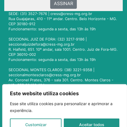
ASSINAR
SEDE: (31) 3527-7676 |
cress@cress-mg.org.br
Rua Guajajaras, 410 - 11º andar. Centro. Belo Horizonte - MG.
CEP 30180-912
Funcionamento: segunda a sexta, das 13h às 19h
SECCIONAL JUIZ DE FORA: (32) 3217-9186 |
seccionaljuizdefora@cress-mg.org.br
R. Halfeld, 651. 10º andar, sala 1001. Centro. Juiz de Fora-MG.
CEP 36010-002
Funcionamento: segunda a sexta, das 13h às 19h
SECCIONAL MONTES CLAROS: (38) 3221-9358 |
seccionalmontesclaros@cress-mg.org.br
Av. Coronel Prates, 376 - sala 301. Centro. Montes Claros -
MG. CEP 39400-104
Funcionamento: segunda a sexta, das 13h às 19h
Este website utiliza cookies
SECCIONAL UBERLÂNDIA: (34) 3236-3024 |
Esse site utiliza cookies para personalizar e aprimorar a
seccionaluberlandia@cress-mg.org.br
experiência.
Av. Afonso Pena, 547 - sala 101. Uberlândia - MG. CEP
38400-128
Funcionamento: segunda a sexta, das 13h às 19h
Customizar
Aceitar todos