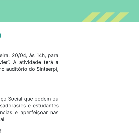
a
ira, 20/04, às 14h, para
er”. A atividade terá a
o auditório do Sintserpi,
viço Social que podem ou
sadoras/es e estudantes
ências e aperfeiçoar nas
al.
!