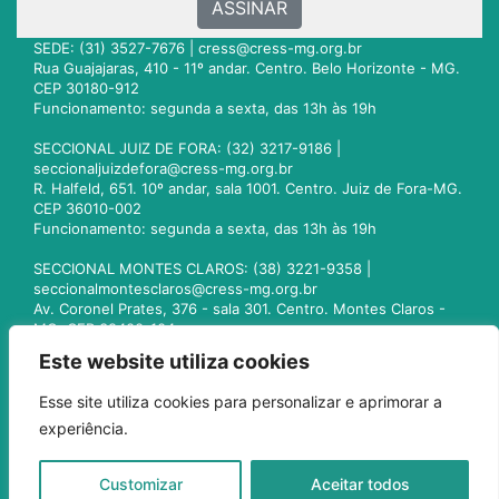
ASSINAR
SEDE: (31) 3527-7676 |
cress@cress-mg.org.br
Rua Guajajaras, 410 - 11º andar. Centro. Belo Horizonte - MG.
CEP 30180-912
Funcionamento: segunda a sexta, das 13h às 19h
SECCIONAL JUIZ DE FORA: (32) 3217-9186 |
seccionaljuizdefora@cress-mg.org.br
R. Halfeld, 651. 10º andar, sala 1001. Centro. Juiz de Fora-MG.
CEP 36010-002
Funcionamento: segunda a sexta, das 13h às 19h
SECCIONAL MONTES CLAROS: (38) 3221-9358 |
seccionalmontesclaros@cress-mg.org.br
Av. Coronel Prates, 376 - sala 301. Centro. Montes Claros -
MG. CEP 39400-104
Funcionamento: segunda a sexta, das 13h às 19h
Este website utiliza cookies
SECCIONAL UBERLÂNDIA: (34) 3236-3024 |
Esse site utiliza cookies para personalizar e aprimorar a
seccionaluberlandia@cress-mg.org.br
experiência.
Av. Afonso Pena, 547 - sala 101. Uberlândia - MG. CEP
38400-128
Funcionamento: segunda a sexta, das 13h às 19h
Customizar
Aceitar todos