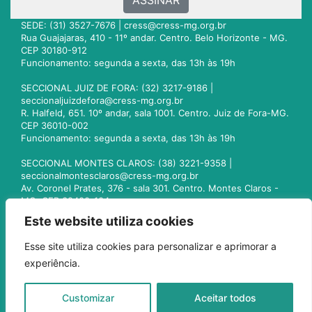
ASSINAR
SEDE: (31) 3527-7676 |
cress@cress-mg.org.br
Rua Guajajaras, 410 - 11º andar. Centro. Belo Horizonte - MG.
CEP 30180-912
Funcionamento: segunda a sexta, das 13h às 19h
SECCIONAL JUIZ DE FORA: (32) 3217-9186 |
seccionaljuizdefora@cress-mg.org.br
R. Halfeld, 651. 10º andar, sala 1001. Centro. Juiz de Fora-MG.
CEP 36010-002
Funcionamento: segunda a sexta, das 13h às 19h
SECCIONAL MONTES CLAROS: (38) 3221-9358 |
seccionalmontesclaros@cress-mg.org.br
Av. Coronel Prates, 376 - sala 301. Centro. Montes Claros -
MG. CEP 39400-104
Funcionamento: segunda a sexta, das 13h às 19h
Este website utiliza cookies
SECCIONAL UBERLÂNDIA: (34) 3236-3024 |
Esse site utiliza cookies para personalizar e aprimorar a
seccionaluberlandia@cress-mg.org.br
experiência.
Av. Afonso Pena, 547 - sala 101. Uberlândia - MG. CEP
38400-128
Funcionamento: segunda a sexta, das 13h às 19h
Customizar
Aceitar todos