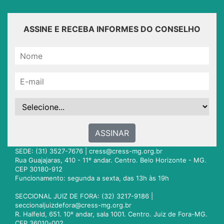
ASSINE E RECEBA INFORMES DO CONSELHO
ASSINAR
SEDE: (31) 3527-7676 |
cress@cress-mg.org.br
Rua Guajajaras, 410 - 11º andar. Centro. Belo Horizonte - MG.
CEP 30180-912
Funcionamento: segunda a sexta, das 13h às 19h
SECCIONAL JUIZ DE FORA: (32) 3217-9186 |
seccionaljuizdefora@cress-mg.org.br
R. Halfeld, 651. 10º andar, sala 1001. Centro. Juiz de Fora-MG.
CEP 36010-002