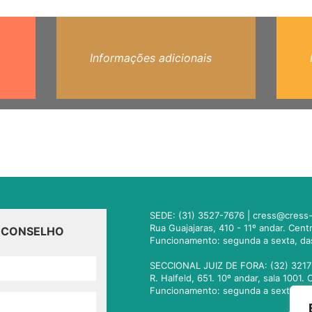
Informações adicionais
SEDE: (31) 3527-7676 |
cress@cress-
Rua Guajajaras, 410 - 11º andar. Cen
O CONSELHO
Funcionamento: segunda a sexta, da
SECCIONAL JUIZ DE FORA: (32) 3217
R. Halfeld, 651. 10º andar, sala 100
Funcionamento: segunda a sexta, da