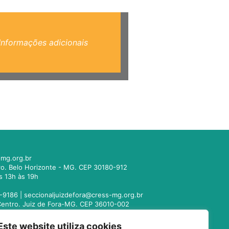
Informações adicionais
mg.org.br
tro. Belo Horizonte - MG. CEP 30180-912
s 13h às 19h
-9186 |
seccionaljuizdefora@cress-mg.org.br
1. Centro. Juiz de Fora-MG. CEP 36010-002
s 13h às 19h
Este website utiliza cookies