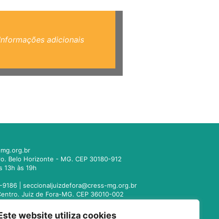
Informações adicionais
mg.org.br
tro. Belo Horizonte - MG. CEP 30180-912
s 13h às 19h
-9186 |
seccionaljuizdefora@cress-mg.org.br
1. Centro. Juiz de Fora-MG. CEP 36010-002
s 13h às 19h
Este website utiliza cookies