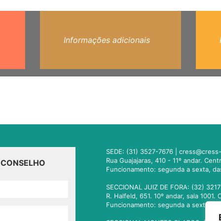
Informações adicionais
SEDE: (31) 3527-7676 |
cress@cress-
Rua Guajajaras, 410 - 11º andar. Cen
O CONSELHO
Funcionamento: segunda a sexta, da
SECCIONAL JUIZ DE FORA: (32) 3217
R. Halfeld, 651. 10º andar, sala 100
Funcionamento: segunda a sexta, da