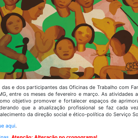
ta das e dos participantes das Oficinas de Trabalho com Fa
MG, entre os meses de fevereiro e março. As atividades 
como objetivo promover e fortalecer espaços de aprimora
siderando que a atualização profissional se faz cada v
alecimento da direção social e ético-política do Serviço So
ue aqui
.
inas
.
Atenção: Alteração no cronograma!