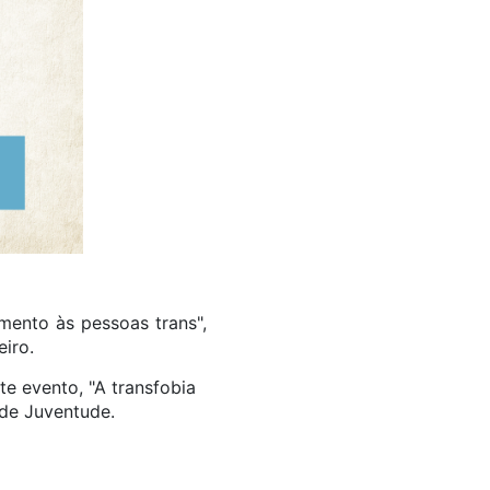
mento às pessoas trans",
iro.
e evento, "A transfobia
 de Juventude.