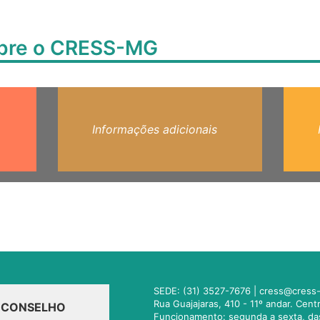
obre o CRESS-MG
Informações adicionais
SEDE: (31) 3527-7676 |
cress@cress-
Rua Guajajaras, 410 - 11º andar. Cen
O CONSELHO
Funcionamento: segunda a sexta, da