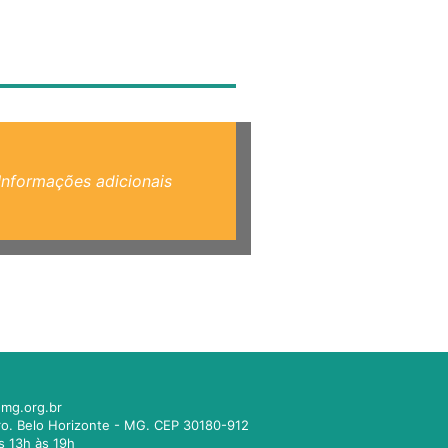
Informações adicionais
mg.org.br
tro. Belo Horizonte - MG. CEP 30180-912
s 13h às 19h