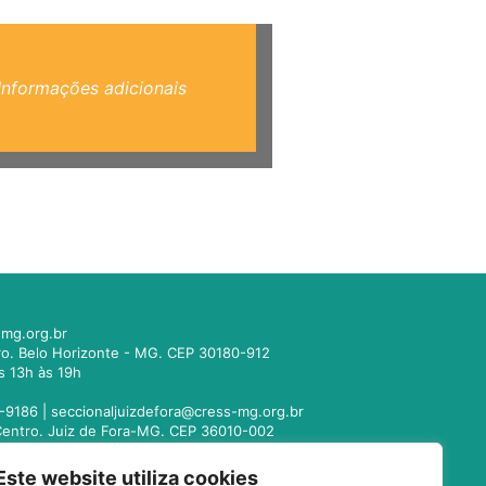
Informações adicionais
mg.org.br
tro. Belo Horizonte - MG. CEP 30180-912
s 13h às 19h
-9186 |
seccionaljuizdefora@cress-mg.org.br
1. Centro. Juiz de Fora-MG. CEP 36010-002
s 13h às 19h
Este website utiliza cookies