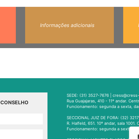
Informações adicionais
SEDE: (31) 3527-7676 |
cress@cress-
Rua Guajajaras, 410 - 11º andar. Cen
O CONSELHO
Funcionamento: segunda a sexta, da
SECCIONAL JUIZ DE FORA: (32) 3217
R. Halfeld, 651. 10º andar, sala 100
Funcionamento: segunda a sexta, da