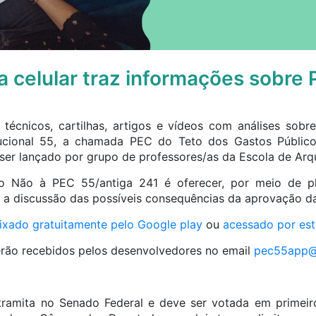
ra celular traz informações sobre
 técnicos, cartilhas, artigos e vídeos com análises sob
ucional 55, a chamada PEC do Teto dos Gastos Público
 ser lançado por grupo de professores/as da Escola de Arq
vo Não à PEC 55/antiga 241 é oferecer, por meio de pl
ra a discussão das possíveis consequências da aprovação d
ixado gratuitamente pelo Google play
ou
acessado por este
erão recebidos pelos desenvolvedores no email
pec55app@
tramita no Senado Federal e deve ser votada em primeir