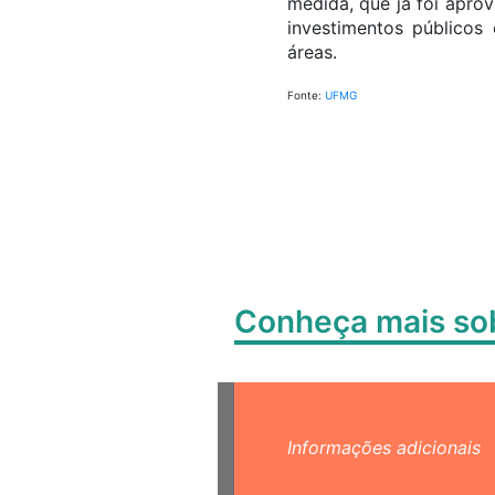
medida, que já foi apro
investimentos público
áreas.
Fonte:
UFMG
Conheça mais s
Informações adicionais