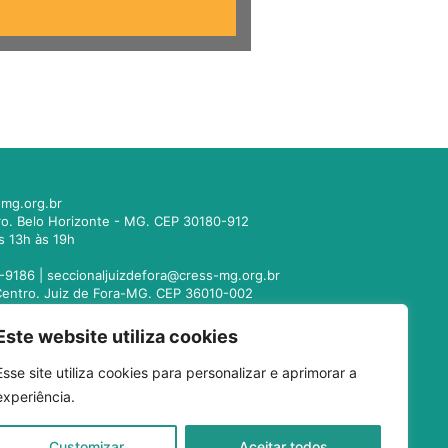
mg.org.br
tro. Belo Horizonte - MG. CEP 30180-912
s 13h às 19h
-9186 |
seccionaljuizdefora@cress-mg.org.br
1. Centro. Juiz de Fora-MG. CEP 36010-002
s 13h às 19h
Este website utiliza cookies
221-9358 |
seccionalmontesclaros@cress-
Esse site utiliza cookies para personalizar e aprimorar a
 Centro. Montes Claros - MG. CEP 39400-104
experiência.
s 13h às 19h
-3024 |
seccionaluberlandia@cress-mg.org.br
Customizar
Aceitar todos